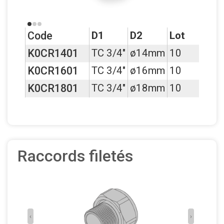
Code
D1
D2
Lot
K0CR1401
TC 3/4"
ø14mm
10
K0CR1601
TC 3/4"
ø16mm
10
K0CR1801
TC 3/4"
ø18mm
10
Raccords filetés
‹
›