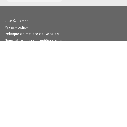
2026 © Teco Srl
Privacy policy
Politique en matière de Cookies
General terms and conditions of sale
Whistleblowing
Politique de Qualité
Credits
2026 ©
Teco Srl - P.IVA 03215890173 - 25050 Provaglio d'Iseo (BS)
Italia - Via Sandro Pertini n.39/41. All content, pictures and trade
marks on this web site are property of Teco S.r.l. and covered by
international Copy Right Laws. Don't use the content without the
permission of Teco S.r.l.
SERVICE À LA CLIENTÈLE
+39 030.6850510