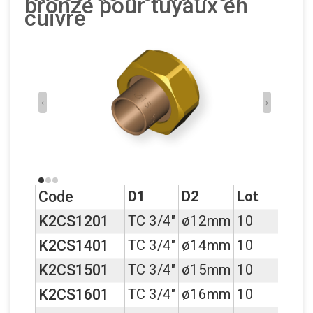
bronze pour tuyaux en
cuivre
‹
›
Code
D1
D2
Lot
K2CS1201
TC 3/4"
ø12mm
10
K2CS1401
TC 3/4"
ø14mm
10
K2CS1501
TC 3/4"
ø15mm
10
K2CS1601
TC 3/4"
ø16mm
10