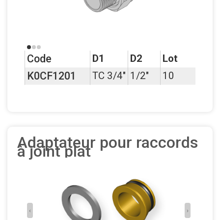
Code
D1
D2
Lot
K0CF1201
TC 3/4"
1/2"
10
Adaptateur pour raccords
à joint plat
‹
›