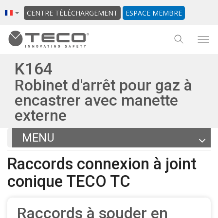
CENTRE TÉLÉCHARGEMENT
ESPACE MEMBRE
K164
Robinet d'arrêt pour gaz à
encastrer avec manette
externe
MENU
Articles
Raccords connexion à joint
Documentation
conique TECO TC
Autres produits de la gamme
Retour à l'onglet général
Raccords à souder en