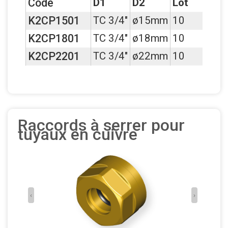
Code
D1
D2
Lot
K2CP1501
TC 3/4"
ø15mm
10
K2CP1801
TC 3/4"
ø18mm
10
K2CP2201
TC 3/4"
ø22mm
10
Raccords à serrer pour
tuyaux en cuivre
‹
›