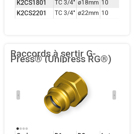
K2CS1801
TC 3/4"
ø18mm
10
K2CS2201
TC 3/4"
ø22mm
10
Raccords à sertir G-
Press® (Unipress RG®)
‹
›