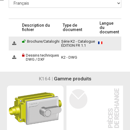
Langue
Description du
Type de
du
fichier
document
document
Brochure/Cataloghi
Série K2 - Catalogue
ÉDITION FR 1.1
Dessins techniques
K2 - DWG
DWG / DXF
K164 |
Gamme produits