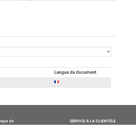
Langue du document
tique de
SERVICE À LA CLIENTÈLE
+39 030.6850510
info@tecosrl.it