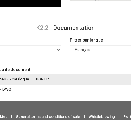
K2.2 |
Documentation
Filtrer par langue
pe de document
rie K2 - Catalogue ÉDITION FR 1.1
 - DWG
okies
|
General terms and conditions of sale
|
Whistleblowing
|
Poli