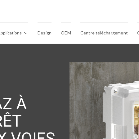
pplications
Design
OEM
Centre téléchargement
Z À
RÊT
X VOIES