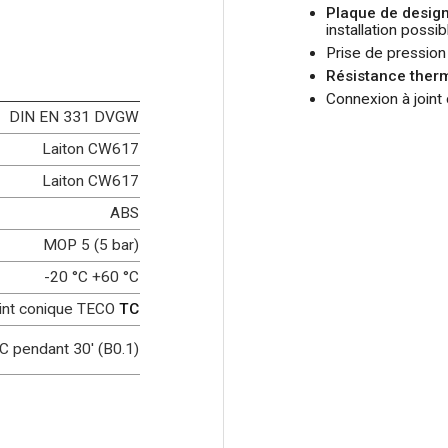
Plaque de desig
installation possi
Prise de pressio
Résistance therm
Connexion à join
DIN EN 331 DVGW
Laiton CW617
Laiton CW617
ABS
MOP 5 (5 bar)
-20 °C +60 °C
int conique TECO
TC
C pendant 30' (B0.1)