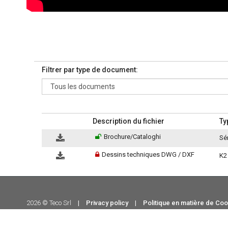
Filtrer par type de document:
Description du fichier
Ty
Brochure/Cataloghi
Sé
Dessins techniques DWG / DXF
K2
2026 © Teco Srl
|
Privacy policy
|
Politique en matière de Co
Qualité
|
Credits