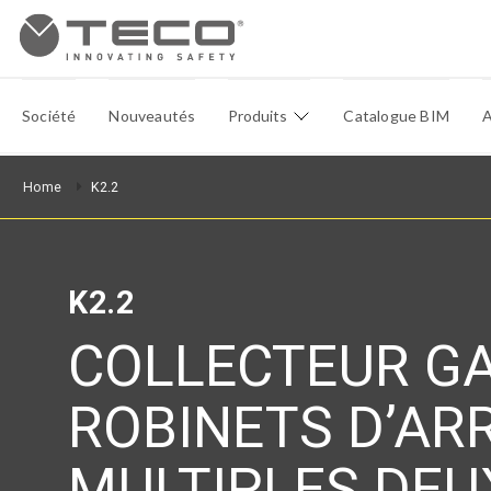
Société
Nouveautés
Produits
Catalogue BIM
A
Home
K2.2
K2.2
COLLECTEUR GA
ROBINETS D’AR
MULTIPLES DEU