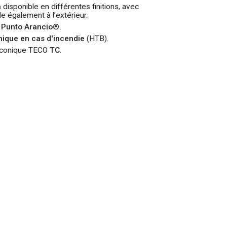
n
disponible en différentes finitions, avec
ble également à l’extérieur.
n
Punto Arancio®.
ique en cas d'incendie
(HTB).
t conique TECO
TC
.