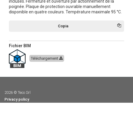
incluses. Fermeture et ouverture par actionnement de la
poignée. Plaque de protection ouvrable manuellement
disponible en quatre couleurs. Température maximale 95 °C.
Copia
Fichier BIM
Téléchargement
2026 © Teco Srl
Privacy policy
Politique en matière de Cookies
General terms and conditions of sale
Whistleblowing
Politique de Qualité