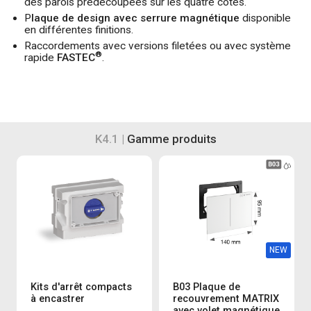
des parois prédécoupées sur les quatre côtés.
P
laque de design avec serrure magnétique
disponible
en différentes finitions.
Raccordements avec versions filetées ou avec système
®
rapide
FASTEC
.
K4.1 |
Gamme produits
NEW
Kits d'arrêt compacts
B03 Plaque de
à encastrer
recouvrement MATRIX
avec volet magnétique