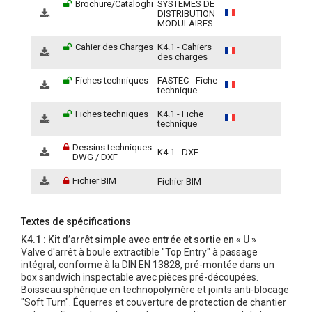
Brochure/Cataloghi
SYSTÈMES DE
DISTRIBUTION
MODULAIRES
Cahier des Charges
K4.1 - Cahiers
des charges
Fiches techniques
FASTEC - Fiche
technique
Fiches techniques
K4.1 - Fiche
technique
Dessins techniques
K4.1 - DXF
DWG / DXF
Fichier BIM
Fichier BIM
Textes de spécifications
K4.1 : Kit d’arrêt simple avec entrée et sortie en « U »
Valve d'arrêt à boule extractible "Top Entry" à passage
intégral, conforme à la DIN EN 13828, pré-montée dans un
box sandwich inspectable avec pièces pré-découpées.
Boisseau sphérique en technopolymère et joints anti-blocage
"Soft Turn". Équerres et couverture de protection de chantier