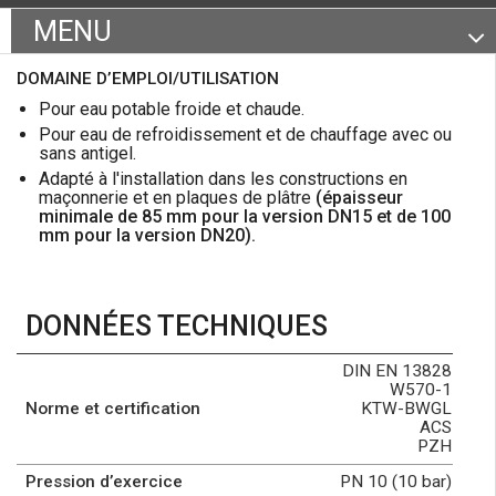
MENU
Certifications et caractéristiques
DOMAINE D’EMPLOI/UTILISATION
Gamme produits
Pour eau potable froide et chaude.
Pour eau de refroidissement et de chauffage avec ou
Documentation
sans antigel.
Adapté à l'installation dans les constructions en
maçonnerie et en plaques de plâtre
(épaisseur
minimale de 85 mm pour la version DN15 et de 100
mm pour la version DN20).
DONNÉES TECHNIQUES
DIN EN 13828
W570-1
Norme et certification
KTW-BWGL
ACS
PZH
Pression d’exercice
PN 10 (10 bar)