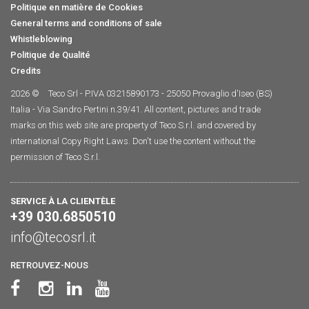
Politique en matière de Cookies
General terms and conditions of sale
Whistleblowing
Politique de Qualité
Credits
2026 ©
Teco Srl - P.IVA 03215890173 - 25050 Provaglio d'Iseo (BS)
Italia - Via Sandro Pertini n.39/41. All content, pictures and trade
marks on this web site are property of Teco S.r.l. and covered by
international Copy Right Laws. Don't use the content without the
permission of Teco S.r.l.
SERVICE À LA CLIENTÈLE
+39 030.6850510
info@tecosrl.it
RETROUVEZ-NOUS