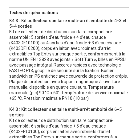
Textes de spécifications
K4.3 : Kit collecteur sanitaire multi-arrêt emboîté de 4+3 et
5+4 sorties
Kit de collecteur de distribution sanitaire compact pré-
assemblé : 5 sorties d’eau froide + 4 d’eau chaude
(K403DF10100) ou 4 sorties d’eau froide + 3 d’eau chaude
(K403DF10200), corps en laiton avec robinets d’arrêt
extractibles Top Entry sur chaque sortie, conformément à la
norme UNI EN 13828 avec joints « Soft Turn », billes en PPSU
avec passage intégral. Raccords rapides avec technologie
FASTEC F13, goupille de sécurité sur la fixation. Boîtier
sandwich en PS antichoc avec couvercle de protection crépis.
Plaque de protection avec trappe magnétique à uverture
manuelle, disponible en quatre couleurs. Température
maximale (pic) 90 °C x 60'. Température de service maximale
+65 °C. Pression maximale PN10 (10 bar).
K4.3 : Kit collecteur sanitaire multi-arrêt emboîté de 6+5
sorties
Kit de collecteur de distribution sanitaire compact pré-
assemblé : 6 sorties d’eau froide + 5 d’eau chaude
(K403EF10100), corps en laiton avec robinets d’arrêt
extractibles Top Entry sur chaque sortie, conformes à la