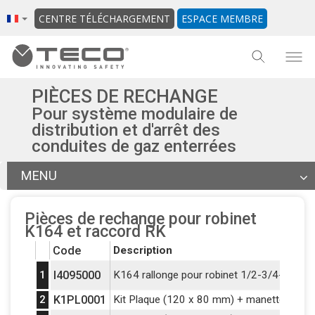
CENTRE TÉLÉCHARGEMENT
ESPACE MEMBRE
PIÈCES DE RECHANGE
Pour système modulaire de
distribution et d'arrêt des
conduites de gaz enterrées
MENU
Articles
Pièces de rechange pour robinet
Documentation
K164 et raccord RK
Fichier BIM
Code
Description
Autres produits de la gamme
1
I4095000
K164 rallonge pour robinet 1/2-3/4-1"
Retour à l'onglet général
2
K1PL0001
Kit Plaque (120 x 80 mm) + manette K164