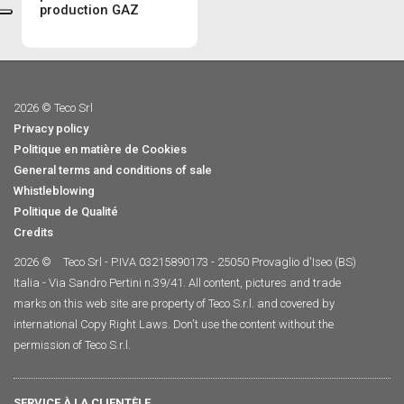
production GAZ
2026 © Teco Srl
Privacy policy
Politique en matière de Cookies
General terms and conditions of sale
Whistleblowing
Politique de Qualité
Credits
2026 ©
Teco Srl - P.IVA 03215890173 - 25050 Provaglio d'Iseo (BS)
Italia - Via Sandro Pertini n.39/41. All content, pictures and trade
marks on this web site are property of Teco S.r.l. and covered by
international Copy Right Laws. Don't use the content without the
permission of Teco S.r.l.
SERVICE À LA CLIENTÈLE