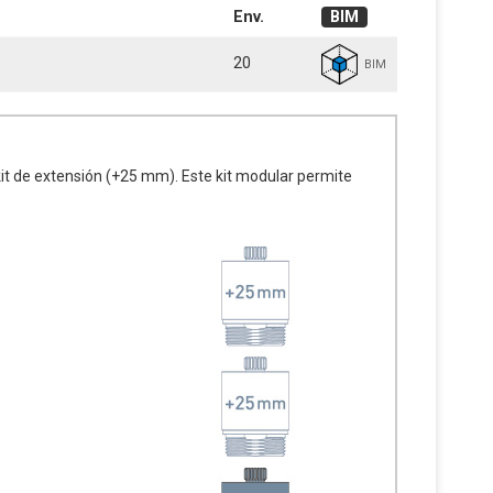
Env.
BIM
20
BIM
l kit de extensión (+25 mm). Este kit modular permite