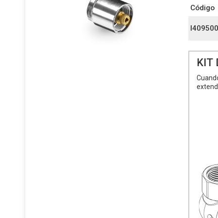
Código
I40950
KIT
Cuando 
extende