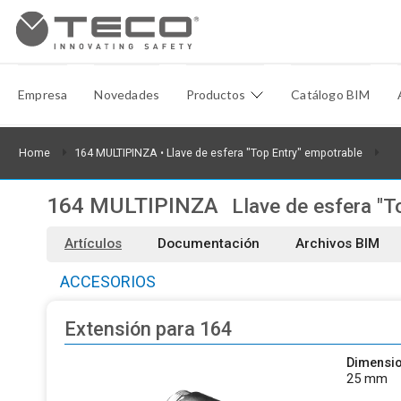
Empresa
Novedades
Productos
Catálogo BIM
Home
164 MULTIPINZA
• Llave de esfera "Top Entry" empotrable
164 MULTIPINZA
Llave de esfera "T
Artículos
Documentación
Archivos BIM
ACCESORIOS
Extensión para 164
Dimensio
25 mm