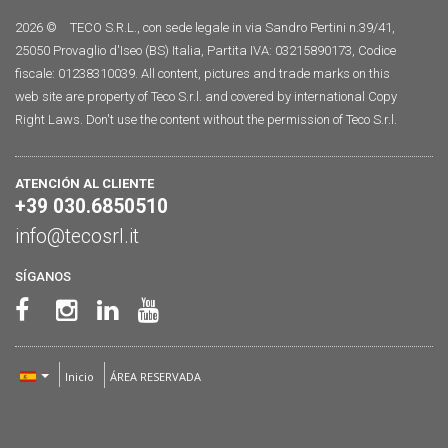
2026 ©
TECO S.R.L., con sede legale in via Sandro Pertini n.39/41,
25050 Provaglio d'Iseo (BS) Italia, Partita IVA: 03215890173, Codice
fiscale: 01238310039. All content, pictures and trade marks on this
web site are property of Teco S.r.l. and covered by international Copy
Right Laws. Don't use the content without the permission of Teco S.r.l.
ATENCIÓN AL CLIENTE
+39 030.6850510
info@tecosrl.it
SÍGANOS
Inicio
ÁREA RESERVADA