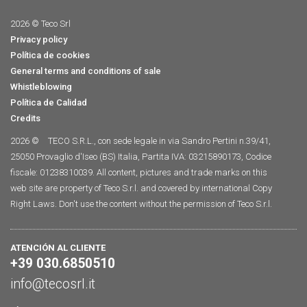
2026 © Teco Srl
Privacy policy
Política de cookies
General terms and conditions of sale
Whistleblowing
Política de Calidad
Credits
2026 ©
TECO S.R.L., con sede legale in via Sandro Pertini n.39/41,
25050 Provaglio d'Iseo (BS) Italia, Partita IVA: 03215890173, Codice
fiscale: 01238310039. All content, pictures and trade marks on this
web site are property of Teco S.r.l. and covered by international Copy
Right Laws. Don't use the content without the permission of Teco S.r.l.
ATENCIÓN AL CLIENTE
+39 030.6850510
info@tecosrl.it