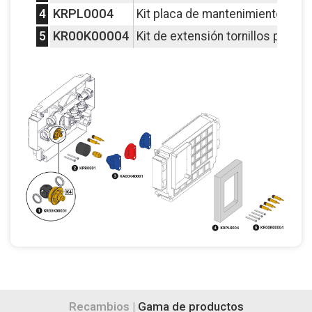
KRPL0004
4
Kit placa de mantenimiento (135
KR00K00004
5
Kit de extensión tornillos placas
Recambios |
Gama de productos