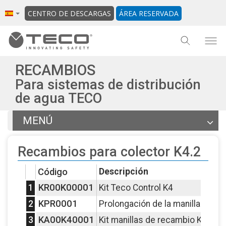
CENTRO DE DESCARGAS
ÁREA RESERVADA
RECAMBIOS
Para sistemas de distribución
de agua TECO
MENÚ
Artículos
Recambios para colector K4.2
Documentación
Otros productos de la gama
Código
Descripción
Volver a la pestaña general
KR00K00001
1
Kit Teco Control K4
KPR0001
2
Prolongación de la manilla de 
KA00K40001
3
Kit manillas de recambio K4.2