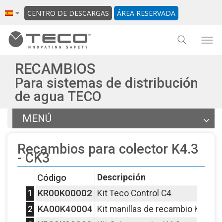
CENTRO DE DESCARGAS
ÁREA RESERVADA
RECAMBIOS
Para sistemas de distribución
de agua TECO
MENÚ
Artículos
Recambios para colector K4.3
Documentación
- CK3
Otros productos de la gama
Código
Descripción
Volver a la pestaña general
KR00K00002
1
Kit Teco Control C4
KA00K40004
2
Kit manillas de recambio K4.3