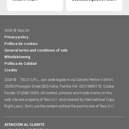
2026 © Teco Srl
Privacy policy
Política de cookies
General terms and conditions of sale
Whistleblowing
Política de Calidad
Credits
2026 ©
TECO S.R.L., con sede legale in via Sandro Pertini n.39/41,
25050 Provaglio d'Iseo (BS) Italia, Partita IVA: 03215890173, Codice
fiscale: 01238310039. All content, pictures and trade marks on this
web site are property of Teco S.r.l. and covered by international Copy
Right Laws. Don't use the content without the permission of Teco S.r.l.
ATENCIÓN AL CLIENTE