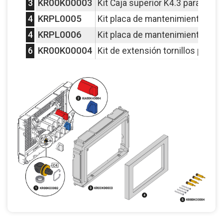
KR00K00003
3
Kit Caja superior K4.3 para inst
KRPL0005
4
Kit placa de mantenimiento (23
KRPL0006
4
Kit placa de mantenimiento (23
KR00K00004
6
Kit de extensión tornillos placas