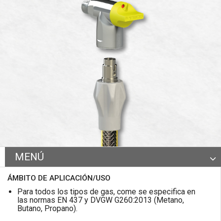
MENÚ
Certificaciones y características
ÁMBITO DE APLICACIÓN/USO
Gama de productos
Para todos los tipos de gas, come se especifica en
las normas EN 437 y DVGW G260:2013 (Metano,
Especificaciones técnicas
Butano, Propano).