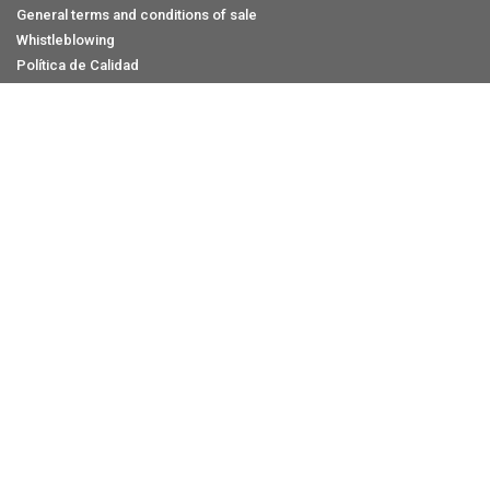
General terms and conditions of sale
Whistleblowing
Política de Calidad
Credits
2026 ©
TECO S.R.L., con sede legale in via Sandro Pertini n.39/41,
25050 Provaglio d'Iseo (BS) Italia, Partita IVA: 03215890173, Codice
fiscale: 01238310039. All content, pictures and trade marks on this
web site are property of Teco S.r.l. and covered by international Copy
Right Laws. Don't use the content without the permission of Teco S.r.l.
ATENCIÓN AL CLIENTE
+39 030.6850510
info@tecosrl.it
SÍGANOS