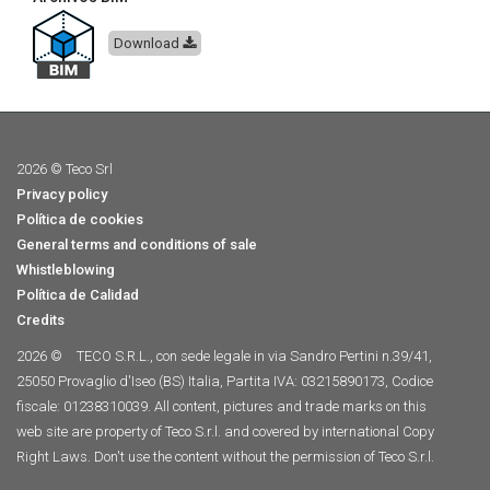
Download
2026 © Teco Srl
Privacy policy
Política de cookies
General terms and conditions of sale
Whistleblowing
Política de Calidad
Credits
2026 ©
TECO S.R.L., con sede legale in via Sandro Pertini n.39/41,
25050 Provaglio d'Iseo (BS) Italia, Partita IVA: 03215890173, Codice
fiscale: 01238310039. All content, pictures and trade marks on this
web site are property of Teco S.r.l. and covered by international Copy
Right Laws. Don't use the content without the permission of Teco S.r.l.