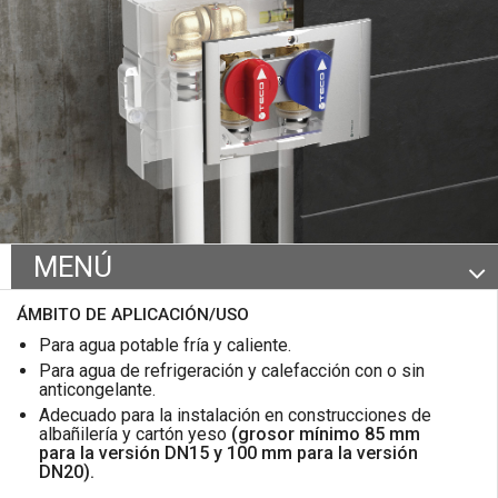
MENÚ
Certificaciones y características
ÁMBITO DE APLICACIÓN/USO
Gama de productos
Para agua potable fría y caliente.
Para agua de refrigeración y calefacción con o sin
Documentación
anticongelante.
Adecuado para la instalación en construcciones de
albañilería y cartón yeso
(grosor mínimo 85 mm
para la versión DN15 y 100 mm para la versión
DN20).