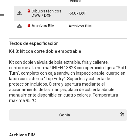
técnica
Dibujos técnicos
K4.0 - DXF
DWG / DXF
Archivos BIM
Archivos BIM
Textos de especificación
K4.0: kit con corte doble empotrable
Kit con doble válvula de bola extraíble, fría y caliente,
conforme a la norma UNI EN 13828 con operación ligera "Soft
Turn", completo con caja sandwich inspeccionable. cuerpo en
latón con sistema “Top Entry”. Soportes y cubierta de
protección incluidos. Cierre y apertura mediante el
accionamiento de las manijas, placa de cubierta abrible
manualmente disponible en cuatro colores. Temperatura
máxima 95 °C.
Copia
Archivos BIM