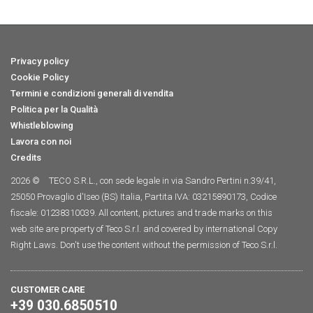
Privacy policy
Cookie Policy
Termini e condizioni generali di vendita
Politica per la Qualità
Whistleblowing
Lavora con noi
Credits
2026 ©
TECO S.R.L., con sede legale in via Sandro Pertini n.39/41,
25050 Provaglio d'Iseo (BS) Italia, Partita IVA: 03215890173, Codice
fiscale: 01238310039. All content, pictures and trade marks on this
web site are property of Teco S.r.l. and covered by international Copy
Right Laws. Don't use the content without the permission of Teco S.r.l.
CUSTOMER CARE
+39 030.6850510