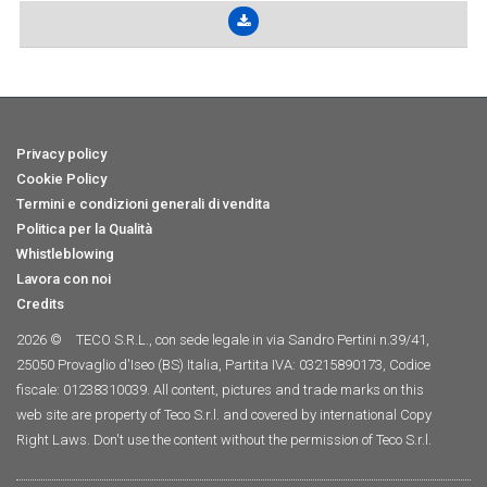
Privacy policy
Cookie Policy
Termini e condizioni generali di vendita
Politica per la Qualità
Whistleblowing
Lavora con noi
Credits
2026 ©
TECO S.R.L., con sede legale in via Sandro Pertini n.39/41,
25050 Provaglio d'Iseo (BS) Italia, Partita IVA: 03215890173, Codice
fiscale: 01238310039. All content, pictures and trade marks on this
web site are property of Teco S.r.l. and covered by international Copy
Right Laws. Don't use the content without the permission of Teco S.r.l.