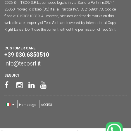
2026 ©
TECO S.R.L., con sede legale in via Sandro Pertini n.39/41,
25050 Provaglio d'Iseo (BS) Italia, Partita IVA: 03215890173, Codice
fiscale: 01238310039. All content, pictures and trade marks on this
web site are property of Teco S.r.l. and covered by international Copy
Right Laws. Don't use the content without the permission of Teco S.r.l.
CUSTOMER CARE
+39 030.6850510
info@tecosrl.it
SEGUICI
Homepage
ACCEDI