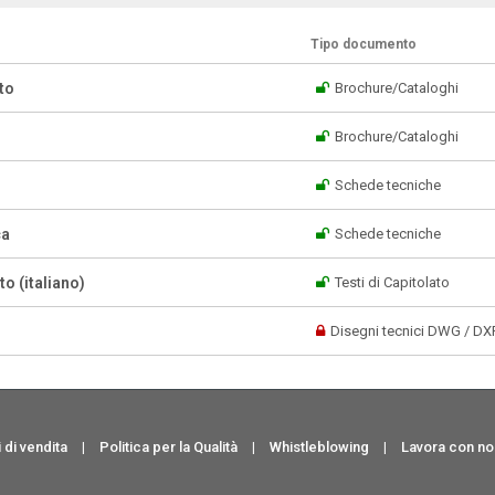
Tipo documento
to
Brochure/Cataloghi
Brochure/Cataloghi
Schede tecniche
ca
Schede tecniche
o (italiano)
Testi di Capitolato
Disegni tecnici DWG / DX
 di vendita
|
Politica per la Qualità
|
Whistleblowing
|
Lavora con no