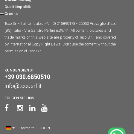
Qualitätspolitik
Credits
Teco Srl - ital. Umsatzst.-Nr. 03215890173 - 25050 Provaglio d'Iseo
(BS) Italia - Via Sandro Pertini n.39/41. All content, pictures and
trade marks on this web site are property of Teco S.r.l. and covered
by international Copy Right Laws. Don't use the content without the
permission of Teco S.r.l.
KUNDENDIENST
+39 030.6850510
info@tecosrl.it
FOLGEN SIE UNS
Startseite
LOGIN