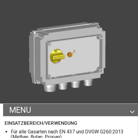
MENU
Zertifizierungen und technische
EINSATZBEREICH/VERWENDUNG
Eigenschaften
Für alle Gasarten nach EN 437 und DVGW G260:2013
(Methan, Butan, Propan).