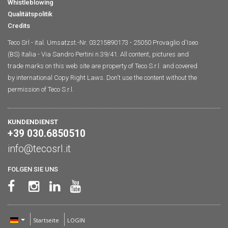
Whistleblowing
Qualitätspolitik
Credits
Teco Srl - ital. Umsatzst.-Nr. 03215890173 - 25050 Provaglio d'Iseo
(BS) Italia - Via Sandro Pertini n.39/41. All content, pictures and
trade marks on this web site are property of Teco S.r.l. and covered
by international Copy Right Laws. Don't use the content without the
permission of Teco S.r.l.
KUNDENDIENST
+39 030.6850510
info@tecosrl.it
FOLGEN SIE UNS
Startseite
LOGIN