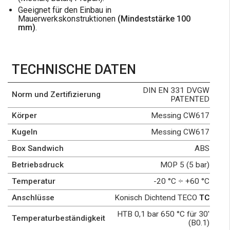
Produktauswahl
Geeignet für den Einbau in
Technisches Datenblatt
Mauerwerkskonstruktionen
(Mindeststärke 100
mm)
.
TECHNISCHE DATEN
DIN EN 331 DVGW
Norm und Zertifizierung
PATENTED
Körper
Messing CW617
Kugeln
Messing CW617
Box Sandwich
ABS
Betriebsdruck
MOP 5 (5 bar)
Temperatur
-20 °C ÷ +60 °C
Anschlüsse
Konisch Dichtend TECO
TC
HTB 0,1 bar 650 °C für 30'
Temperaturbeständigkeit
(B0.1)