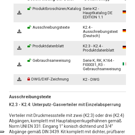
Produktbroschüren/Katalog
Serie K2 -
Hauptkatalog DE
EDITION 1.1
Ausschreibungstexte
K2.4 -
Ausschreibungstext
(Deutsch)
Produktdatenblatt
K2.3 - K2.4 -
Produktdatenblatt
Gebrauchsanweisung
Serie K, RK, K164 -
FI00031_R3 -
Gebrauchsanweisung
DWG/DXF-Zeichnung
K2 - DWG
Ausschreibungstexte
K2.3 - K2.4: Unterputz-Gasverteiler mit Einzelabsperrung
Verteiler mit Druckmessstelle mit zwei (K2.3) oder drei (K2.4)
Abgängen, komplett mit Hauptabsperrkugelhähnen gemäß
Norm UNI EN 331. Eingang 1” konisch dichtend und 3/4”
Abgänge gemäß DIN 3439. Kit komplett mit dichter, prüfbarer