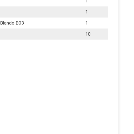
1
1
Blende B03
1
10