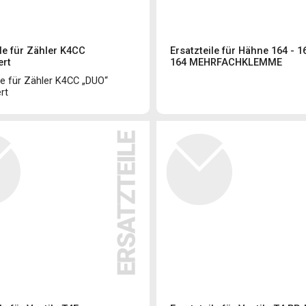
le für Zähler K4CC
Ersatzteile für Hähne 164 - 1
ert
164 MEHRFACHKLEMME
le für Zähler K4CC „DUO“
rt