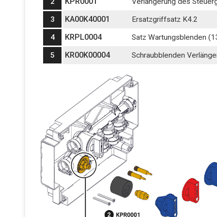
KPR0001
2
Verlängerung des Steuerg
KA00K40001
3
Ersatzgriffsatz K4.2
KRPL0004
4
Satz Wartungsblenden (1
KR00K00004
5
Schraubblenden Verlänge