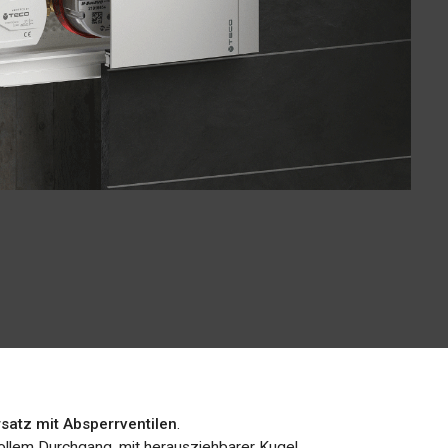
satz mit Absperrventilen
.
ollem Durchgang, mit herausziehbarer Kugel