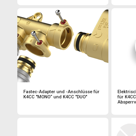
Fastec-Adapter und -Anschlüsse für
Elektris
K4CC "MONO“ und K4CC "DUO"
für K4CC
Absperrv