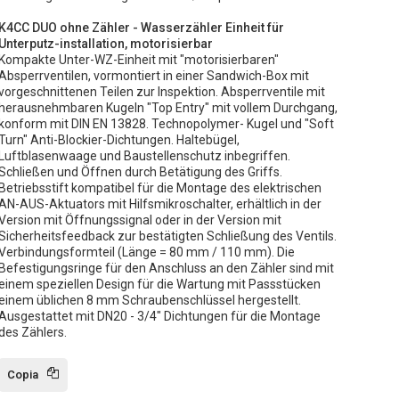
K4CC DUO ohne Zähler - Wasserzähler Einheit für
Unterputz-installation, motorisierbar
Kompakte Unter-WZ-Einheit mit "motorisierbaren"
Absperrventilen, vormontiert in einer Sandwich-Box mit
vorgeschnittenen Teilen zur Inspektion. Absperrventile mit
herausnehmbaren Kugeln "Top Entry" mit vollem Durchgang,
konform mit DIN EN 13828. Technopolymer- Kugel und "Soft
Turn" Anti-Blockier-Dichtungen. Haltebügel,
Luftblasenwaage und Baustellenschutz inbegriffen.
Schließen und Öffnen durch Betätigung des Griffs.
Betriebsstift kompatibel für die Montage des elektrischen
AN-AUS-Aktuators mit Hilfsmikroschalter, erhältlich in der
Version mit Öffnungssignal oder in der Version mit
Sicherheitsfeedback zur bestätigten Schließung des Ventils.
Verbindungsformteil (Länge = 80 mm / 110 mm). Die
Befestigungsringe für den Anschluss an den Zähler sind mit
einem speziellen Design für die Wartung mit Passstücken
einem üblichen 8 mm Schraubenschlüssel hergestellt.
Ausgestattet mit DN20 - 3/4" Dichtungen für die Montage
des Zählers.
Copia