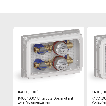
K4CC „DUO“
K4CC „D
K4CC "DUO" Unterputz-Dosierkit mit
K4CC „DU
zwei Volumenzählern
Vorlaufle