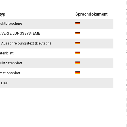
typ
Sprachdokument
duktbroschüre
 VERTEILUNGSSYSTEME
 Ausschreibungstext (Deutsch)
tenblatt
uktdatenblatt
rmationsblatt
- DXF