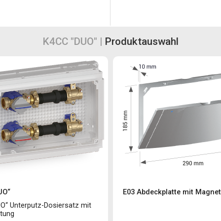
K4CC "DUO" |
Produktauswahl
UO“
E03 Abdeckplatte mit Magnet
O“ Unterputz-Dosiersatz mit
itung