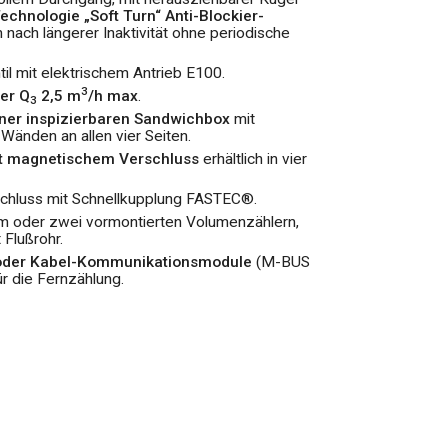
echnologie „Soft Turn“ Anti-Blockier-
 nach längerer Inaktivität ohne periodische
til mit elektrischem Antrieb E100.
3
ler
Q
2,5 m
/h max
.
3
iner inspizierbaren Sandwichbox
mit
Wänden an allen vier Seiten.
t magnetischem Verschluss
erhältlich in vier
schluss mit Schnellkupplung FASTEC®.
nem oder zwei vormontierten Volumenzählern,
 Flußrohr.
 oder Kabel-Kommunikationsmodule
(M-BUS
r die Fernzählung.