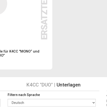
ile für K4CC "MONO“ und
UO"
K4CC "DUO" |
Unterlagen
Filtern nach Sprache