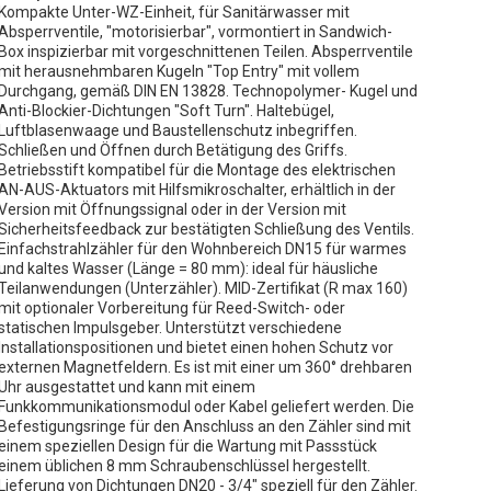
Kompakte Unter-WZ-Einheit, für Sanitärwasser mit
Absperrventile, "motorisierbar", vormontiert in Sandwich-
Box inspizierbar mit vorgeschnittenen Teilen. Absperrventile
mit herausnehmbaren Kugeln "Top Entry" mit vollem
Durchgang, gemäß DIN EN 13828. Technopolymer- Kugel und
Anti-Blockier-Dichtungen "Soft Turn". Haltebügel,
Luftblasenwaage und Baustellenschutz inbegriffen.
Schließen und Öffnen durch Betätigung des Griffs.
Betriebsstift kompatibel für die Montage des elektrischen
AN-AUS-Aktuators mit Hilfsmikroschalter, erhältlich in der
Version mit Öffnungssignal oder in der Version mit
Sicherheitsfeedback zur bestätigten Schließung des Ventils.
Einfachstrahlzähler für den Wohnbereich DN15 für warmes
und kaltes Wasser (Länge = 80 mm): ideal für häusliche
Teilanwendungen (Unterzähler). MID-Zertifikat (R max 160)
mit optionaler Vorbereitung für Reed-Switch- oder
statischen Impulsgeber. Unterstützt verschiedene
Installationspositionen und bietet einen hohen Schutz vor
externen Magnetfeldern. Es ist mit einer um 360° drehbaren
Uhr ausgestattet und kann mit einem
Funkkommunikationsmodul oder Kabel geliefert werden. Die
Befestigungsringe für den Anschluss an den Zähler sind mit
einem speziellen Design für die Wartung mit Passstück
einem üblichen 8 mm Schraubenschlüssel hergestellt.
Lieferung von Dichtungen DN20 - 3/4" speziell für den Zähler.