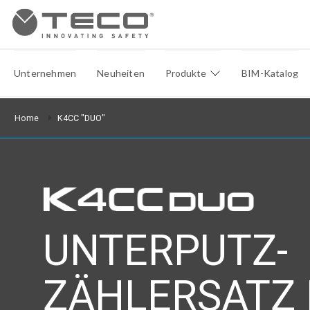
Unternehmen
Neuheiten
Produkte
BIM-Katalog
Home
K4CC "DUO"
UNTERPUTZ-
ZÄHLERSATZ 