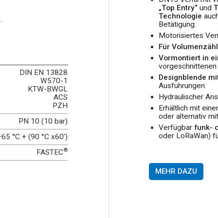
„Top Entry“
und
T
Technologie
auch
)
.
Betätigung.
Motorisiertes Ven
Für Volumenzäh
Vormontiert in e
vorgeschnittenen 
DIN EN 13828
Designblende mi
W570-1
Ausführungen.
KTW-BWGL
Hydraulischer An
ACS
PZH
Erhältlich mit ei
oder alternativ mit
PN 10 (10 bar)
Verfügbar
funk-
oder LoRaWan) fü
+65 °C + (90 °C x60’)
®
FASTEC
MEHR DAZU