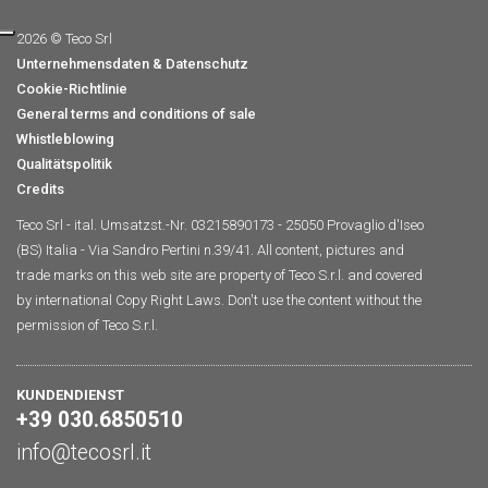
2026 © Teco Srl
Unternehmensdaten & Datenschutz
Cookie-Richtlinie
General terms and conditions of sale
Whistleblowing
Qualitätspolitik
Credits
Teco Srl - ital. Umsatzst.-Nr. 03215890173 - 25050 Provaglio d'Iseo
(BS) Italia - Via Sandro Pertini n.39/41. All content, pictures and
trade marks on this web site are property of Teco S.r.l. and covered
by international Copy Right Laws. Don't use the content without the
permission of Teco S.r.l.
KUNDENDIENST
+39 030.6850510
info@tecosrl.it