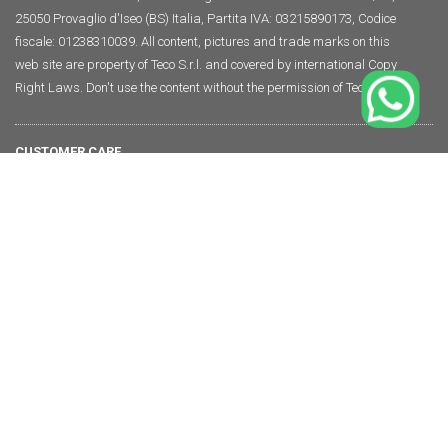
25050 Provaglio d'Iseo (BS) Italia, Partita IVA: 03215890173, Codice
fiscale: 01238310039. All content, pictures and trade marks on this
web site are property of Teco S.r.l. and covered by international Copy
Right Laws. Don't use the content without the permission of Teco S.r.l.
CUSTOMER CARE
+39 030.6850510
info@tecosrl.it
SEGUICI
Homepage
ACCEDI
Le tue preferenze relative alla privacy