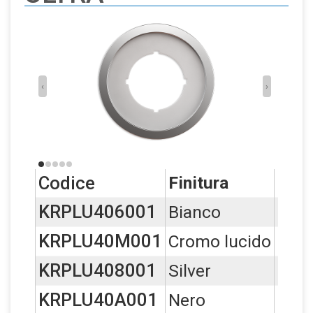
Altri prodotti della gamma
Torna alla scheda generale
‹
›
Codice
Finitura
Conf
KRPLU406001
Bianco
4
KRPLU40M001
Cromo lucido
4
KRPLU408001
Silver
4
KRPLU40A001
Nero
4