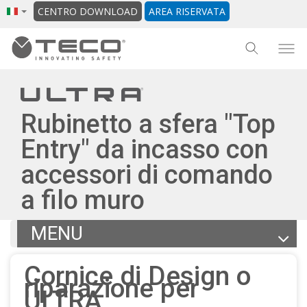
CENTRO DOWNLOAD
AREA RISERVATA
Rubinetto a sfera "Top
Entry" da incasso con
accessori di comando
a filo muro
MENU
Articoli
Cornice di Design o
Documentazione
riparazione per
ULTRA
File BIM