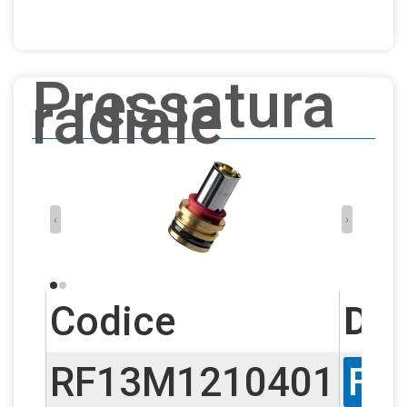
Pressatura
radiale
‹
›
Codice
D1
RF13M1210401
F1