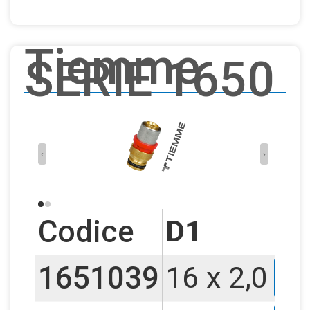
Tiemme
SERIE 1650
‹
›
Codice
D1
D
1651039
16 x 2,0
F