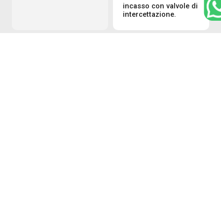
incasso con valvole di
intercettazione.
Moduli di
Contatore
comunicazione per
volumetrico
lettura del contatore
da remoto