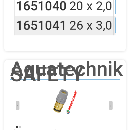
1651040
20 x 2,0
F
1651041
26 x 3,0
F
Aquatechnik
SAFETY
‹
›