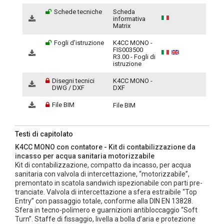
Schede tecniche
Scheda
informativa
Matrix
Fogli d’istruzione
K4CC MONO -
FIS003500
R3.00 - Fogli di
istruzione
Disegni tecnici
K4CC MONO -
DWG / DXF
DXF
File BIM
File BIM
Testi di capitolato
K4CC MONO con contatore - Kit di contabilizzazione da
incasso per acqua sanitaria motorizzabile
Kit di contabilizzazione, compatto da incasso, per acqua
sanitaria con valvola di intercettazione, “motorizzabile”,
premontato in scatola sandwich ispezionabile con parti pre-
tranciate. Valvola di intercettazione a sfera estraibile “Top
Entry” con passaggio totale, conforme alla DIN EN 13828.
Sfera in tecno-polimero e guarnizioni antibloccaggio “Soft
Turn”. Staffe di fissaggio, livella a bolla d’aria e protezione