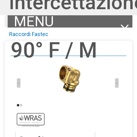
intercettazion
MENU
Articoli
Raccordi Fastec
Documentazione
90° F / M
File BIM
Altri prodotti della
gamma
Torna alla scheda
‹
›
generale