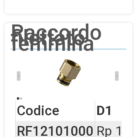
Raccordo
filettato
femmina
‹
›
Codice
D1
RF12101000
Rp 1/2