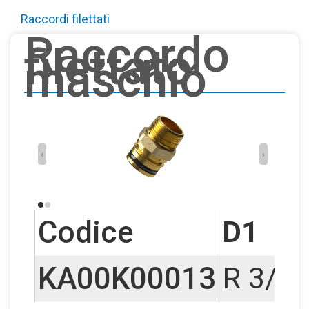
Raccordi filettati
Raccordo
filettato
maschio
‹
›
Codice
D1
KA00K00013
R 3/4"