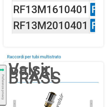
RF13M1610401
F1
RF13M2010401
F1
Raccordi per tubi multistrato
Valsir
PEXAL
BRASS
‹
›