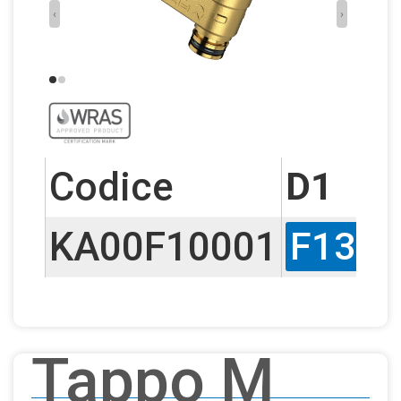
‹
›
Codice
D1
KA00F10001
F13
F
Tappo M