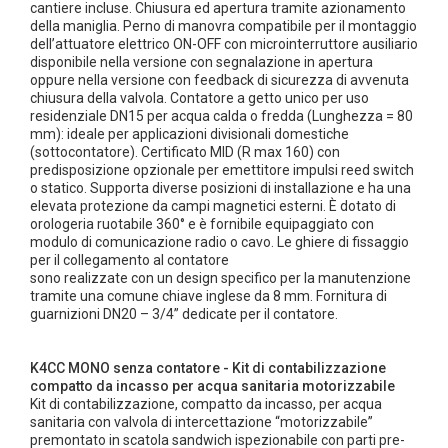
cantiere incluse. Chiusura ed apertura tramite azionamento
della maniglia. Perno di manovra compatibile per il montaggio
dell’attuatore elettrico ON-OFF con microinterruttore ausiliario
disponibile nella versione con segnalazione in apertura
oppure nella versione con feedback di sicurezza di avvenuta
chiusura della valvola. Contatore a getto unico per uso
residenziale DN15 per acqua calda o fredda (Lunghezza = 80
mm): ideale per applicazioni divisionali domestiche
(sottocontatore). Certificato MID (R max 160) con
predisposizione opzionale per emettitore impulsi reed switch
o statico. Supporta diverse posizioni di installazione e ha una
elevata protezione da campi magnetici esterni. È dotato di
orologeria ruotabile 360° e è fornibile equipaggiato con
modulo di comunicazione radio o cavo. Le ghiere di fissaggio
per il collegamento al contatore
sono realizzate con un design specifico per la manutenzione
tramite una comune chiave inglese da 8 mm. Fornitura di
guarnizioni DN20 – 3/4” dedicate per il contatore.
K4CC MONO senza contatore - Kit di contabilizzazione
compatto da incasso per acqua sanitaria motorizzabile
Kit di contabilizzazione, compatto da incasso, per acqua
sanitaria con valvola di intercettazione “motorizzabile”
premontato in scatola sandwich ispezionabile con parti pre-