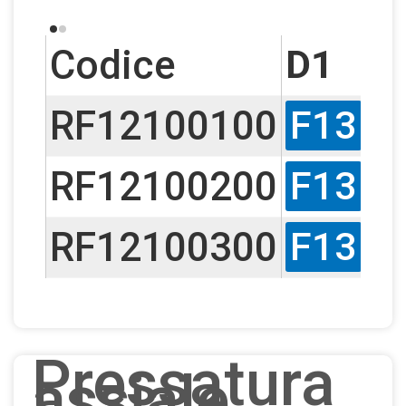
Codice
D1
RF12100100
F13
M
RF12100200
F13
M
RF12100300
F13
M
Pressatura
assiale