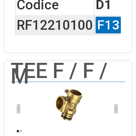
Codice
D1
RF12210100
F13
F
TEE F / F /
M
‹
›