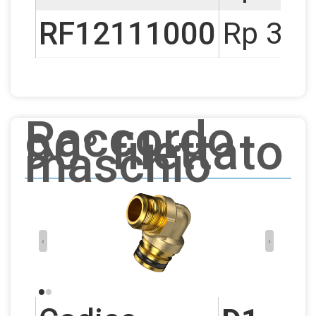
RF12111000
Rp 3/4
Raccordo
90° filettato
maschio
‹
›