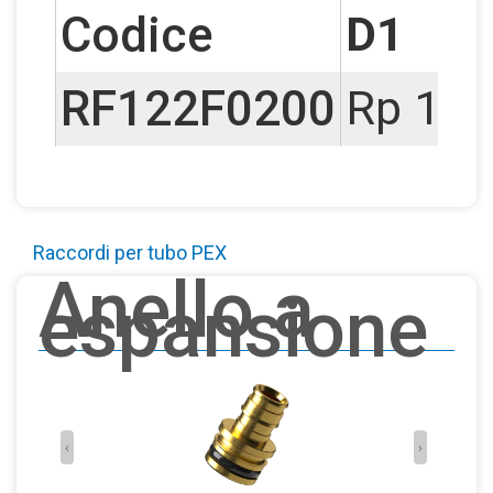
Codice
D1
RF122F0200
Rp 1/2
Raccordi per tubo PEX
Anello a
espansione
‹
›