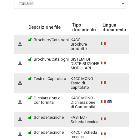
Tipo
Lingua
Descrizione file
documento
documento
Brochure/Cataloghi
K4CC -
Brochure
prodotto
Brochure/Cataloghi
SISTEMI DI
DISTRIBUZIONE
MODULARI
Testi di Capitolato
K4CC MONO -
Testo di
capitolato
Dichiarazioni di
K4CC MONO -
conformità
Dichiarazione
di Conformità
Schede tecniche
FASTEC -
Scheda tecnica
Schede tecniche
K4CC - Scheda
tecnica