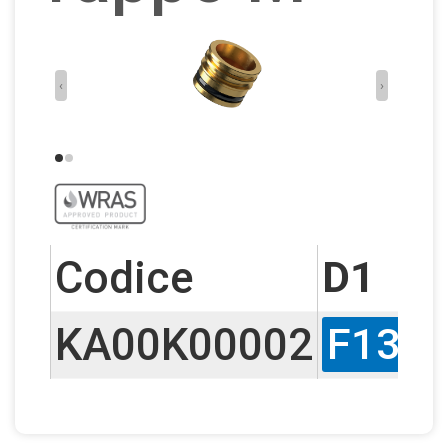
‹
›
Codice
D1
KA00K00002
F13