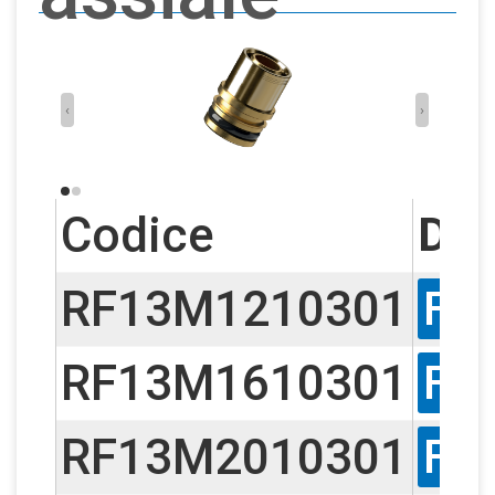
‹
›
Codice
D1
RF13M1210301
F1
RF13M1610301
F1
RF13M2010301
F1