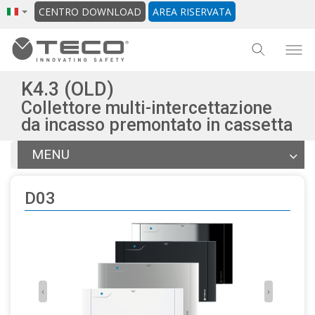
CENTRO DOWNLOAD
AREA RISERVATA
K4.3 (OLD)
Collettore multi-intercettazione
da incasso premontato in cassetta
MENU
Articoli
D03
Documentazione
Altri prodotti della gamma
Torna alla scheda generale
‹
›