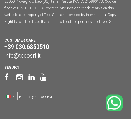
25050 Provaglio d'Iseo (BS) Italia, Partita IVA: 03215890173, Codice
fiscale: 01238310039. All content, pictures and trade marks on this
web site are property of Teco S.r.l. and covered by international Copy
Right Laws. Don't use the content without the permission of Teco S.r.l.
CUSTOMER CARE
+39 030.6850510
info@tecosrl.it
SEGUICI
Homepage
ACCEDI
Le tue preferenze relative alla privacy