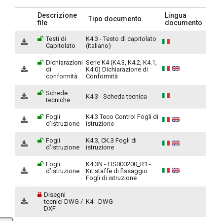
Descrizione
Lingua
Tipo documento
file
documento
Testi di
K4.3 - Testo di capitolato
Capitolato
(italiano)
Dichiarazioni
Serie K4 (K4.3, K4.2, K4.1,
di
K4.0) Dichiarazione di
conformità
Conformità
Schede
K4.3 - Scheda tecnica
tecniche
Fogli
K4.3 Teco Control Fogli di
d’istruzione
istruzione
Fogli
K4.3, CK.3 Fogli di
d’istruzione
istruzione
Fogli
K4.3N - FIS000200_R1 -
d’istruzione
Kit staffe di fissaggio
Fogli di istruzione
Disegni
tecnici DWG /
K4 - DWG
DXF