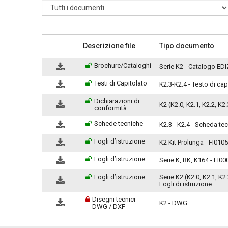
Descrizione file
Tipo documento
Brochure/Cataloghi
Serie K2 - Catalogo EDI
Testi di Capitolato
K2.3-K2.4 - Testo di capi
Dichiarazioni di
K2 (K2.0, K2.1, K2.2, K2
conformità
Schede tecniche
K2.3 - K2.4 - Scheda te
Fogli d’istruzione
K2 Kit Prolunga - FI0105
Fogli d’istruzione
Serie K, RK, K164 - FI00
Fogli d’istruzione
Serie K2 (K2.0, K2.1, K2
Fogli di istruzione
Disegni tecnici
K2 - DWG
DWG / DXF