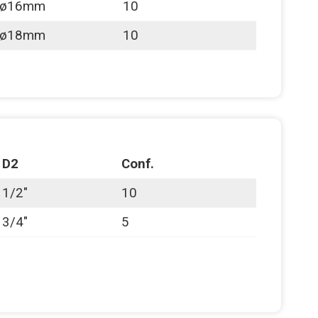
ø16mm
10
ø18mm
10
D2
Conf.
1/2"
10
3/4"
5