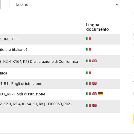
Lingua
documento
ZIONE IT 1.1
tolato (italiano)
.3, K2.4, K164, K1) Dichiarazione di Conformità
cnica
4_R1 - Fogli di istruzione
031_R3 - Fogli di istruzione
.2, K2.3, K2.4, K164, K1, RK) - FI00060_R02 -