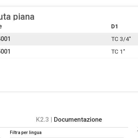
uta piana
e
D1
4001
TC 3/4"
5001
TC 1"
K2.3 |
Documentazione
Filtra per lingua