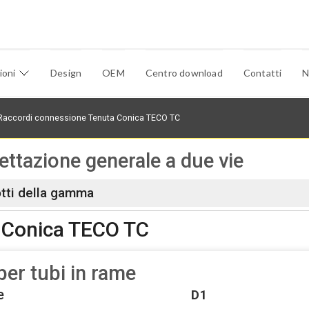
ioni
Design
OEM
Centro download
Contatti
N
Raccordi connessione Tenuta Conica TECO TC
ettazione generale a due vie
otti della gamma
 Conica TECO TC
per tubi in rame
e
D1