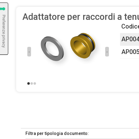
Adattatore per raccordi a ten
Codic
AP00
AP00
‹
›
Filtra per tipologia documento: