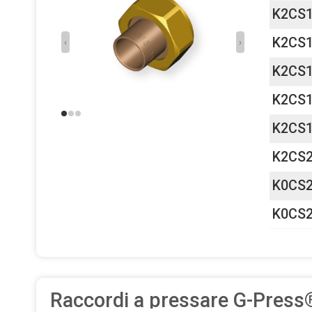
K2CS
K2CS
‹
›
K2CS
K2CS
K2CS
K2CS
K0CS
K0CS
Raccordi a pressare G-Press