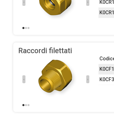
K0CR
‹
›
K0CR
Raccordi filettati
Codic
K0CF1
K0CF3
‹
›