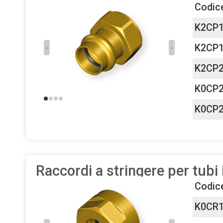
Codic
K2CP
K2CP
‹
›
K2CP
K0CP
K0CP
Raccordi a stringere per tubi
Codic
K0CR