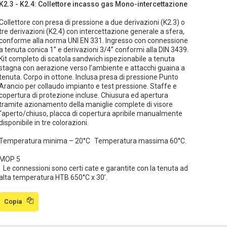
K2.3 - K2.4: Collettore incasso gas Mono-intercettazione
Collettore con presa di pressione a due derivazioni (K2.3) o
tre derivazioni (K2.4) con intercettazione generale a sfera,
conforme alla norma UNI EN 331. Ingresso con connessione
a tenuta conica 1” e derivazioni 3/4” conformi alla DIN 3439.
Kit completo di scatola sandwich ispezionabile a tenuta
stagna con aerazione verso l’ambiente e attacchi guaina a
tenuta. Corpo in ottone. Inclusa presa di pressione Punto
Arancio per collaudo impianto e test pressione. Staffe e
copertura di protezione incluse. Chiusura ed apertura
tramite azionamento della maniglie complete di visore
“aperto/chiuso, placca di copertura apribile manualmente
disponibile in tre colorazioni.
Temperatura minima – 20°C Temperatura massima 60°C.
MOP 5
Le connessioni sono certi cate e garantite con la tenuta ad
alta temperatura HTB 650°C x 30’.
Copia