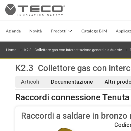
Azienda
Novità
Prodotti
Catalogo BIM
Applicaz
Home
K2.3
• Collettore gas con intercettazione generale a due vie
K2.3
Collettore gas con interc
Articoli
Documentazione
Altri prod
Raccordi connessione Tenuta
Raccordi a saldare in bronzo 
Codic