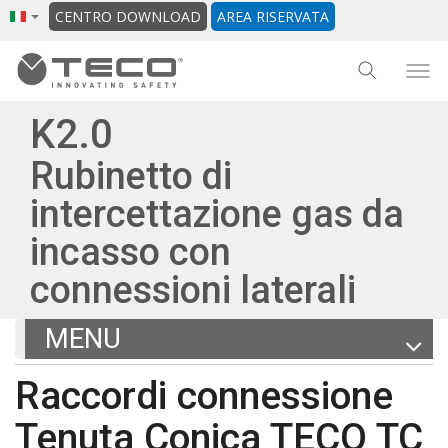
CENTRO DOWNLOAD
AREA RISERVATA
K2.0
Rubinetto di
intercettazione gas da
incasso con
connessioni laterali
MENU
Articoli
Raccordi connessione
Documentazione
Tenuta Conica TECO TC
Altri prodotti della gamma