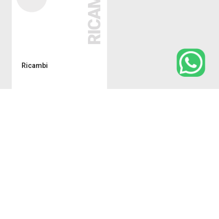
Ricambi
Privacy policy
Cookie Policy
Termini e condizioni generali di vendita
Politica per la Qualità
Whistleblowing
Lavora con noi
Credits
2026 ©
TECO S.R.L., con sede legale in via Sandro Pertini n.39/41,