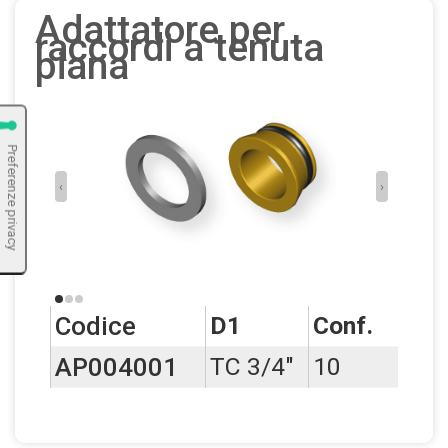
Adattatore per
raccordi a tenuta
piana
‹
›
Codice
D1
Conf.
AP004001
TC 3/4"
10