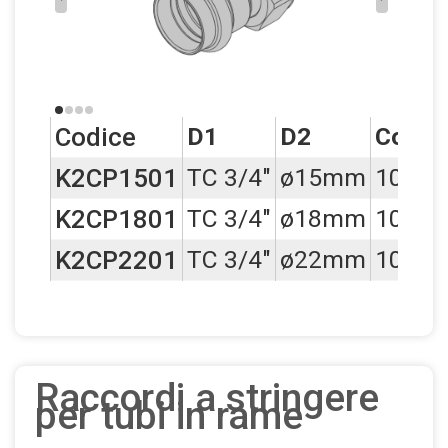
Codice
D1
D2
Conf.
K2CP1501
TC 3/4"
ø15mm
10
K2CP1801
TC 3/4"
ø18mm
10
K2CP2201
TC 3/4"
ø22mm
10
Raccordi a stringere
per tubi in rame