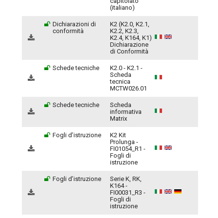
capitolato
(italiano)
Dichiarazioni di
K2 (K2.0, K2.1,
conformità
K2.2, K2.3,
K2.4, K164, K1)
Dichiarazione
di Conformità
Schede tecniche
K2.0 - K2.1 -
Scheda
tecnica
MCTW026.01
Schede tecniche
Scheda
informativa
Matrix
Fogli d’istruzione
K2 Kit
Prolunga -
FI01054_R1 -
Fogli di
istruzione
Fogli d’istruzione
Serie K, RK,
K164 -
FI00031_R3 -
Fogli di
istruzione