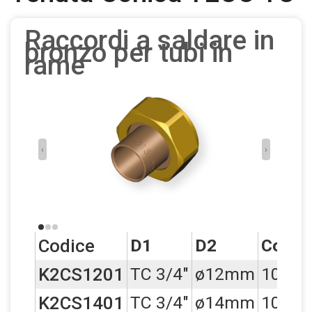
Torna alla scheda generale
Raccordi a saldare in
bronzo per tubi in
rame
‹
›
Codice
D1
D2
Conf.
K2CS1201
TC 3/4"
ø12mm
10
K2CS1401
TC 3/4"
ø14mm
10