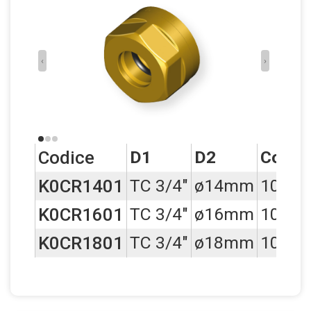
‹
›
Codice
D1
D2
Conf.
K0CR1401
TC 3/4"
ø14mm
10
K0CR1601
TC 3/4"
ø16mm
10
K0CR1801
TC 3/4"
ø18mm
10