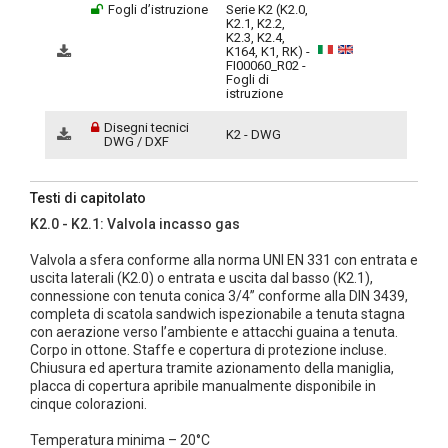
Fogli d’istruzione
Serie K2 (K2.0,
K2.1, K2.2,
K2.3, K2.4,
K164, K1, RK) -
FI00060_R02 -
Fogli di
istruzione
Disegni tecnici
K2 - DWG
DWG / DXF
Testi di capitolato
K2.0 - K2.1: Valvola incasso gas
Valvola a sfera conforme alla norma UNI EN 331 con entrata e
uscita laterali (K2.0) o entrata e uscita dal basso (K2.1),
connessione con tenuta conica 3/4” conforme alla DIN 3439,
completa di scatola sandwich ispezionabile a tenuta stagna
con aerazione verso l’ambiente e attacchi guaina a tenuta.
Corpo in ottone. Staffe e copertura di protezione incluse.
Chiusura ed apertura tramite azionamento della maniglia,
placca di copertura apribile manualmente disponibile in
cinque colorazioni.
Temperatura minima – 20°C