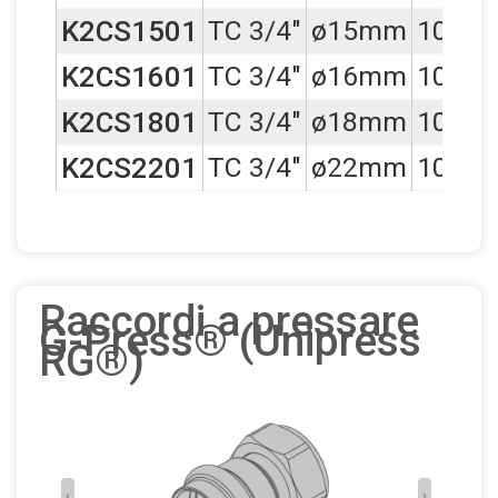
K2CS1501
TC 3/4"
ø15mm
10
K2CS1601
TC 3/4"
ø16mm
10
K2CS1801
TC 3/4"
ø18mm
10
K2CS2201
TC 3/4"
ø22mm
10
Raccordi a pressare
G-Press® (Unipress
RG®)
‹
›