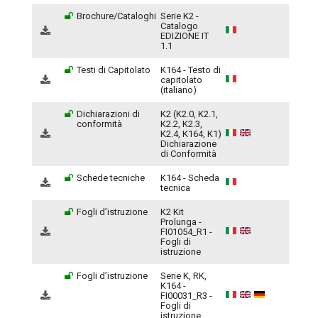
Brochure/Cataloghi
Serie K2 -
Catalogo
EDIZIONE IT
1.1
Testi di Capitolato
K164 - Testo di
capitolato
(italiano)
Dichiarazioni di
K2 (K2.0, K2.1,
conformità
K2.2, K2.3,
K2.4, K164, K1)
Dichiarazione
di Conformità
Schede tecniche
K164 - Scheda
tecnica
Fogli d’istruzione
K2 Kit
Prolunga -
FI01054_R1 -
Fogli di
istruzione
Fogli d’istruzione
Serie K, RK,
K164 -
FI00031_R3 -
Fogli di
istruzione