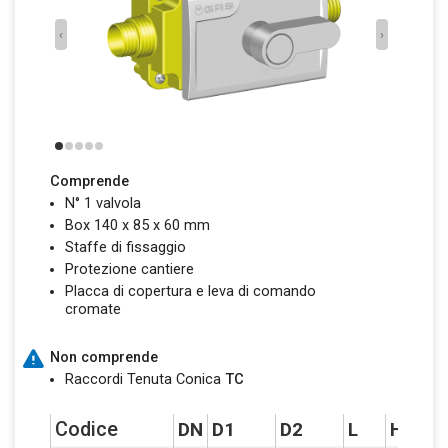
‹
›
Comprende
N° 1 valvola
Box 140 x 85 x 60 mm
Staffe di fissaggio
Protezione cantiere
Placca di copertura e leva di comando
cromate
Non comprende
Raccordi Tenuta Conica
TC
Codice
DN
D1
D2
L
H
P1