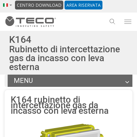
CENTRO DOWNLOAD
AREA RISERVATA
K164
Rubinetto di intercettazione
gas da incasso con leva
esterna
MENU
Articoli
K164 rubinetto di
Documentazione
intercettazione gas da
incasso con leva esterna
Altri prodotti della gamma
Torna alla scheda generale