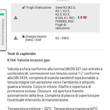
Fogli d’istruzione
Serie K2 (K2.0,
K2.1, K2.2,
K2.3, K2.4,
K164, K1, RK) -
FI00060_R02 -
Fogli di
istruzione
Disegni tecnici
K2 - DWG
DWG / DXF
Testi di capitolato
K164: Valvola incasso gas
Valvola a sfera conforme alla norma UNI EN 331 con entrata e
uscita laterali, connessione con tenuta conica 3⁄4” conforme
alla DIN 3439, completa di scatola sandwich ispezionabile a
tenuta stagna con aerazione verso l’ambiente e attacchi
guaina a tenuta. Corpo in ottone. Staffe e copertura di
protezione incluse. Chiusura ed apertura tramite
azionamento della leva. Completa di placca di copertura per
l’eventuale intervento di manutenzione.
Temperatura minima – 20°C Temperatura massima 60°C.