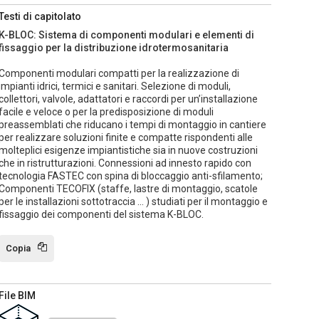
Testi di capitolato
K-BLOC: Sistema di componenti modulari e elementi di
fissaggio per la distribuzione idrotermosanitaria
Componenti modulari compatti per la realizzazione di
impianti idrici, termici e sanitari. Selezione di moduli,
collettori, valvole, adattatori e raccordi per un’installazione
facile e veloce o per la predisposizione di moduli
preassemblati che riducano i tempi di montaggio in cantiere
per realizzare soluzioni finite e compatte rispondenti alle
molteplici esigenze impiantistiche sia in nuove costruzioni
che in ristrutturazioni. Connessioni ad innesto rapido con
tecnologia FASTEC con spina di bloccaggio anti-sfilamento;
Componenti TECOFIX (staffe, lastre di montaggio, scatole
per le installazioni sottotraccia … ) studiati per il montaggio e
fissaggio dei componenti del sistema K-BLOC.
Copia
File BIM