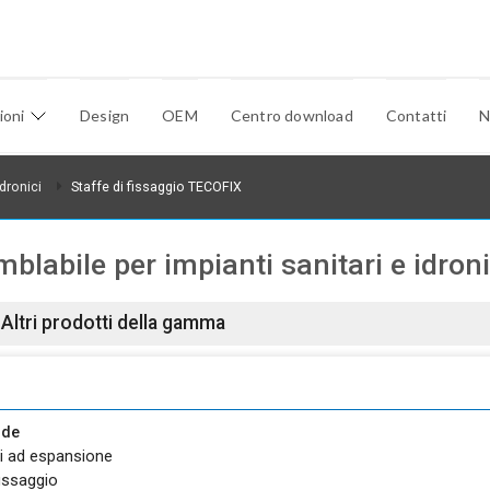
ioni
Design
OEM
Centro download
Contatti
N
dronici
Staffe di fissaggio TECOFIX
labile per impianti sanitari e idroni
Altri prodotti della gamma
nde
li ad espansione
 fissaggio