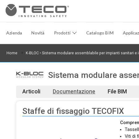
Azienda
Novità
Prodotti
Catalogo BIM
Applicaz
Home
K-BLOC
• Sistema modulare assemblabile per impianti sanitari e i
Sistema modulare assemb
Articoli
Documentazione
File BIM
Staffe di fissaggio TECOFIX
Compre
Tassel
Viti di