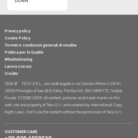
"DOWN"
Privacy policy
Cookie Policy
Termini e condizioni generali di vendita
Politica per la Qualità
Whistleblowing
Lavora con noi
Credits
2026 ©
TECO S.R.L., con sede legale in via Sandro Pertini n.39/41,
25050 Provaglio d'Iseo (BS) Italia, Partita IVA: 03215890173, Codice
fiscale: 01238310039. All content, pictures and trade marks on this
web site are property of Teco S.r.l. and covered by international Copy
Right Laws. Don't use the content without the permission of Teco S.r.l.
CUSTOMER CARE