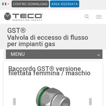
CENTRO DOWNLOAD
AREA RISERVATA
GST®
Valvola di eccesso di flusso
per impianti gas
MENU
Articoli
Raccordo GST® versione
Documentazione
filettata femmina / maschio
Altri prodotti della gamma
Torna alla scheda generale
‹
›