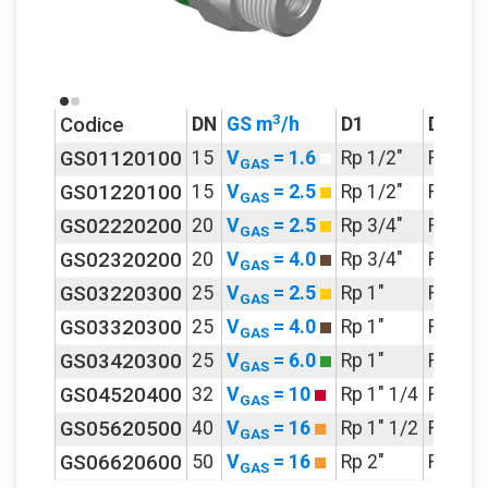
3
Codice
DN
GS m
/h
D1
D2
GS01120100
15
V
= 1.6
Rp 1/2"
R 1/2"
GAS
GS01220100
15
V
= 2.5
Rp 1/2"
R 1/2"
GAS
GS02220200
20
V
= 2.5
Rp 3/4"
R 3/4"
GAS
GS02320200
20
V
= 4.0
Rp 3/4"
R 3/4"
GAS
GS03220300
25
V
= 2.5
Rp 1"
R 1"
GAS
GS03320300
25
V
= 4.0
Rp 1"
R 1"
GAS
GS03420300
25
V
= 6.0
Rp 1"
R 1"
GAS
GS04520400
32
V
= 10
Rp 1" 1/4
R 1" 1/
GAS
GS05620500
40
V
= 16
Rp 1" 1/2
R 1" 1/
GAS
GS06620600
50
V
= 16
Rp 2"
R 2"
GAS