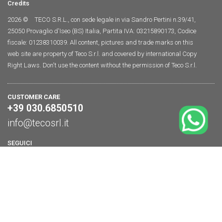
Credits
2026 ©
TECO S.R.L., con sede legale in via Sandro Pertini n.39/41,
25050 Provaglio d'Iseo (BS) Italia, Partita IVA: 03215890173, Codice
fiscale: 01238310039. All content, pictures and trade marks on this
web site are property of Teco S.r.l. and covered by international Copy
Right Laws. Don't use the content without the permission of Teco S.r.l.
CUSTOMER CARE
+39 030.6850510
info@tecosrl.it
SEGUICI
Homepage
ACCEDI