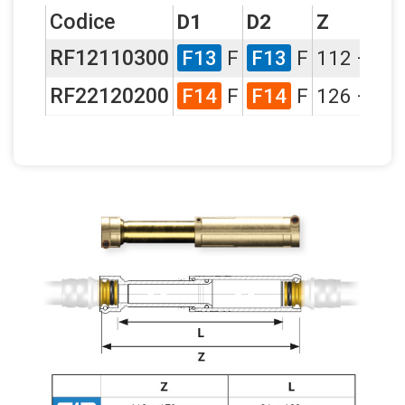
Codice
D1
D2
Z
RF12110300
F13
F
F13
F
112 ÷ 1
RF22120200
F14
F
F14
F
126 ÷ 1