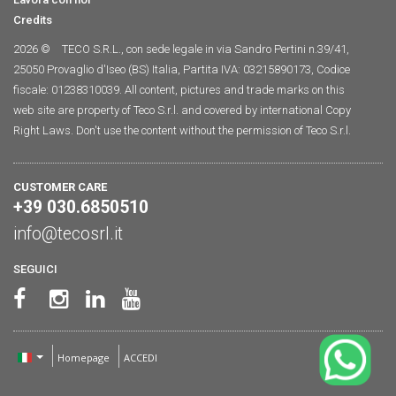
Credits
2026 ©
TECO S.R.L., con sede legale in via Sandro Pertini n.39/41,
25050 Provaglio d'Iseo (BS) Italia, Partita IVA: 03215890173, Codice
fiscale: 01238310039. All content, pictures and trade marks on this
web site are property of Teco S.r.l. and covered by international Copy
Right Laws. Don't use the content without the permission of Teco S.r.l.
CUSTOMER CARE
+39 030.6850510
info@tecosrl.it
SEGUICI
Homepage
ACCEDI