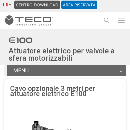
CENTRO DOWNLOAD
AREA RISERVATA
Attuatore elettrico per valvole a
sfera motorizzabili
MENU
Articoli
Cavo opzionale 3 metri per
Documentazione
attuatore elettrico E100
File BIM
Altri prodotti della gamma
Torna alla scheda generale