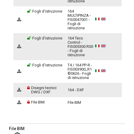
istruzione
Fogli d’istruzione
164
MULTIPINZA -
FIS0047001 -
Fogli di
istruzione
Fogli d’istruzione
164 Teco
Control -
FIS005300 R00
- Fogli di
istruzione
Fogli d’istruzione
T4 / 164 PP-R -
FIS003900_R1
©0626 - Fogli
di istruzione
Disegni tecnici
164 - DXF
DWG / DXF
File BIM
File BIM
File BIM