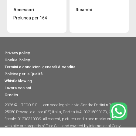
Accessori
Ricambi
Prolunga per 164
Privacy policy
Cookie Policy
Termini e condizioni generali di vendita
Politica per la Qualità
Whistleblowing
Lavora con noi
Credits
2026 ©
TECO S.R.L., con sede legale in via Sandro Pertini n.39/41,
25050 Provaglio d'Iseo (BS) Italia, Partita IVA: 03215890173, Codice
fiscale: 01238310039. All content, pictures and trade marks on this
web site are property of Teco S.r.l. and covered by international Copy
Right Laws. Don't use the content without the permission of Teco S.r.l.