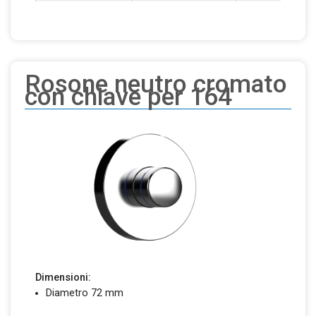
Rosone neutro cromato
con chiave per 164
Dimensioni:
Diametro 72 mm