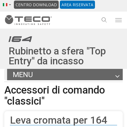
CENTRO DOWNLOAD
AREA RISERVATA
Rubinetto a sfera "Top
Entry" da incasso
MENU
Articoli
Accessori di comando
Documentazione
"classici"
File BIM
Altri prodotti della gamma
Leva cromata per 164
Torna alla scheda generale