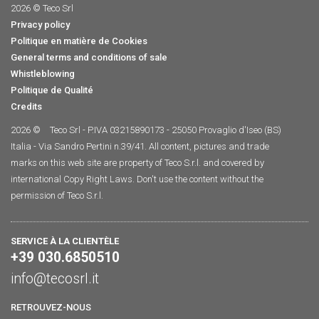
2026 © Teco Srl
Privacy policy
Politique en matière de Cookies
General terms and conditions of sale
Whistleblowing
Politique de Qualité
Credits
2026 ©
Teco Srl - P.IVA 03215890173 - 25050 Provaglio d'Iseo (BS)
Italia - Via Sandro Pertini n.39/41. All content, pictures and trade
marks on this web site are property of Teco S.r.l. and covered by
international Copy Right Laws. Don't use the content without the
permission of Teco S.r.l.
SERVICE À LA CLIENTÈLE
+39 030.6850510
info@tecosrl.it
RETROUVEZ-NOUS