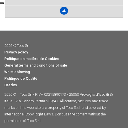
2026 © Teco Srl
Privacy policy
Politique en matière de Cookies
General terms and conditions of sale
Whistleblowing
Politique de Qualité
Credits
2026 ©
Teco Srl - P.IVA 03215890173 - 25050 Provaglio d'Iseo (BS)
Italia - Via Sandro Pertini n.39/41. All content, pictures and trade
marks on this web site are property of Teco S.r.l. and covered by
international Copy Right Laws. Don't use the content without the
permission of Teco S.r.l.