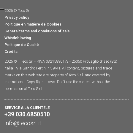
2026 © Teco Srl
Privacy policy
Politique en matière de Cookies
General terms and conditions of sale
Whistleblowing
Politique de Qualité
Credits
2026 ©
Teco Srl - P.IVA 03215890173 - 25050 Provaglio d'Iseo (BS)
Italia - Via Sandro Pertini n.39/41. All content, pictures and trade
marks on this web site are property of Teco S.r.l. and covered by
international Copy Right Laws. Don't use the content without the
permission of Teco S.r.l.
SERVICE À LA CLIENTÈLE
+39 030.6850510
info@tecosrl.it